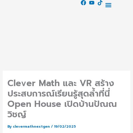
F
Y
T
Skip
Menu
a
o
i
ผลิตภัณฑ์ของเรา
เกี่ยวกับเรา
to
c
u
k
e
t
t
content
b
u
o
o
b
k
o
e
k
Clever Math และ VR สร้าง
ประสบการณ์เรียนรู้สุดล้ำที่นี่
Open House เปิดบ้านปัณณ
วิชญ์
By
clevermathnextgen
/
19/02/2025