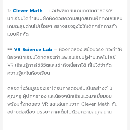
✨
Clever Math
– แอปพลิเคชันเกมคณิตศาสตร์ให้
นักเรียนได้ทำแบบฝึกหัดด้วยความสนุกสนานฝึกคิดเลขเล่น
เกมตะลุยด่านไปเรื่อยๆ สร้างแรงจูงใจให้เด็กๆรักการทำ
แบบฝึกหัด
🕶️
VR Science Lab
– ห้องทดลองเสมือนจริง ที่จะทำให้
น้องๆนักเรียนได้ทดลองทำและเริ่มเรียนรู้ผ่านเทคโนโลยี
VR เรียนรู้การใช้ชีวิตและเข้าถึงเนื้อหาได้ ที่ไม่ได้จำกัด
ความรู้แค่ในห้องเรียน
ตลอดทั้งวันบูธของเราได้รับการตอบรับเป็นอย่างดี มี
คุณครู ผู้ปกคราอง และน้องๆนักเรียนแวะมาเยี่ยมชม
พร้อมทั้งทดลอง VR และเล่นเกมจาก Clever Math กัน
อย่างต่อเนื่อง บรรยากาศเต็มไปด้วยความสนุกสนาน