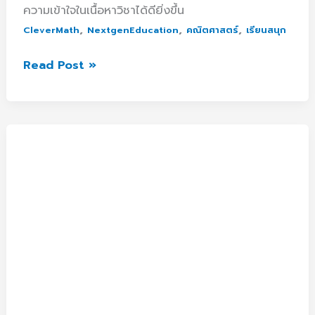
ความเข้าใจในเนื้อหาวิชาได้ดียิ่งขึ้น
,
,
,
CleverMath
NextgenEducation
คณิตศาสตร์
เรียนสนุก
Read Post »
Nextgen
Education
เข้า
ร่วม
พิธี
มอบ
ทุน
สนับสนุน
ผู้
ประกอบ