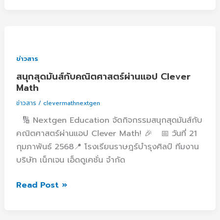
VR
สนุก
สุด
มันส์
ข่าวสาร
กับ
สนุกสุดมันส์กับคณิตศาสตร์ผ่านแอป Clever
คณิตศาสตร์
Math
ผ่าน
ข่าวสาร
/
clevermathnextgen
แอป
🔢 Nextgen Education จัดกิจกรรมสนุกสุดมันส์กับ
Clever
คณิตศาสตร์ผ่านแอป Clever Math! 🎉 📅 วันที่ 21
Math
กุมภาพันธ์ 2568📍 โรงเรียนราษฎร์บำรุงศิลป์ ทีมงาน
บริษัท เน็กเจน เอ็ดดูเคชั่น จำกัด
Read Post »