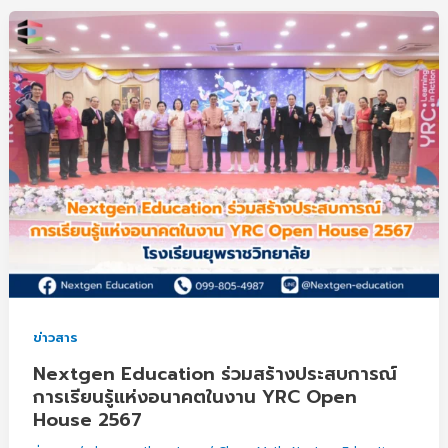
Nextgen
Education
ร่วม
สร้าง
ประสบการณ์
การ
เรียน
รู้
แห่ง
อนาคต
ใน
งาน
ข่าวสาร
YRC
Nextgen Education ร่วมสร้างประสบการณ์
Open
การเรียนรู้แห่งอนาคตในงาน YRC Open
House
House 2567
2567