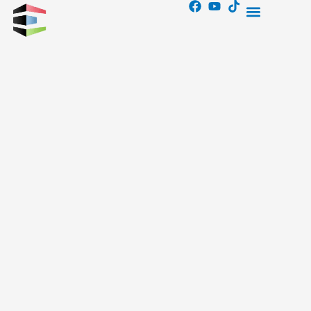
F
Y
T
Skip
Menu
a
o
i
ผลิตภัณฑ์ของเรา
เกี่ยวกับเรา
to
c
u
k
e
t
t
content
b
u
o
o
b
k
o
e
k