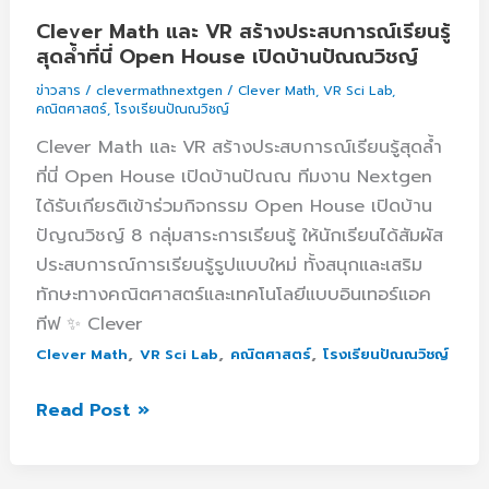
VR
Clever Math และ VR สร้างประสบการณ์เรียนรู้
สร้าง
สุดล้ำที่นี่ Open House เปิดบ้านปัณณวิชญ์
ประสบการณ์
ข่าวสาร
/
clevermathnextgen
/
Clever Math
,
VR Sci Lab
,
เรียน
คณิตศาสตร์
,
โรงเรียนปัณณวิชญ์
รู้
Clever Math และ VR สร้างประสบการณ์เรียนรู้สุดล้ำ
สุด
ที่นี่ Open House เปิดบ้านปัณณ ทีมงาน Nextgen
ล้ำ
ได้รับเกียรติเข้าร่วมกิจกรรม Open House เปิดบ้าน
ที่
ปัญณวิชญ์ 8 กลุ่มสาระการเรียนรู้ ให้นักเรียนได้สัมผัส
นี่
ประสบการณ์การเรียนรู้รูปแบบใหม่ ทั้งสนุกและเสริม
Open
ทักษะทางคณิตศาสตร์และเทคโนโลยีแบบอินเทอร์แอค
House
ทีฟ ✨ Clever
เปิด
,
,
,
Clever Math
VR Sci Lab
คณิตศาสตร์
โรงเรียนปัณณวิชญ์
บ้าน
ปัณณ
Read Post »
วิชญ์