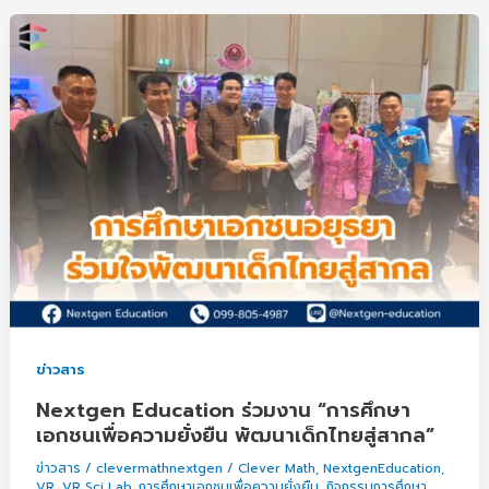
Nextgen
Education
ร่วม
งาน
“การ
ศึกษา
เอกชน
เพื่อ
ความ
ยั่งยืน
พัฒนา
เด็ก
ข่าวสาร
ไทย
Nextgen Education ร่วมงาน “การศึกษา
สู่
เอกชนเพื่อความยั่งยืน พัฒนาเด็กไทยสู่สากล”
สากล”
ข่าวสาร
/
clevermathnextgen
/
Clever Math
,
NextgenEducation
,
VR
,
VR Sci Lab
,
การศึกษาเอกชนเพื่อความยั่งยืน
,
กิจกรรมการศึกษา
,