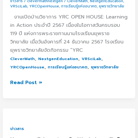
ข่าวสาร
/
clevermathnextgen
/
CleverMath
,
NextgenEducation
,
VRSciLab
,
YRCOpenHouse
,
การเรียนรู้แห่งอนาคต
,
ยุพราชวิทยาลัย
งานเปิดบ้านวิชาการ YRC OPEN HOUSE: Learning
in Action ประจำปี 2567 เนื่องในโอกาสวันครบรอบ
119 ปี แห่งการพระราชทานนามโรงเรียนยุพราช
วิทยาลัย เมื่อวันอังคารที่ 24 ธันวาคม 2567 โรงเรียน
ยุพราชวิทยาลัยจัดกิจกรรม “YRC
,
,
,
CleverMath
NextgenEducation
VRSciLab
,
,
YRCOpenHouse
การเรียนรู้แห่งอนาคต
ยุพราชวิทยาลัย
Read Post »
Nextgen
Education
จัด
ข่าวสาร
Workshop