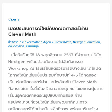
เปิด
ประสบการณ์
ใหม่
ข่าวสาร
กับ
เปิดประสบการณ์ใหม่กับคณิตศาสตร์ผ่าน
คณิตศาสตร์
Clever Math
ผ่าน
ข่าวสาร
/
clevermathnextgen
/
CleverMath
,
NextgenEducation
,
Clever
คณิตศาสตร์
,
เรียนสนุก
Math
เมื่อวันจันทร์ที่ 18 พฤศจิกายน 2567 ที่ผ่านมา บริษัท
Nextgen พร้อมด้วยทีมงาน ได้จัดกิจกรรม
Workshop ณ โรงเรียนสตรีวรนารถบางเขน โดยเปิด
โอกาสให้นักเรียนชั้นประถมศึกษาปีที่ 4-5 ได้ทดลอง
เรียนรู้คณิตศาสตร์ผ่านแอปพลิเคชัน Clever Math
กิจกรรมในครั้งนี้เน้นสร้างความสนุกสนานและกระตุ้นการ
เรียนรู้คณิตศาสตร์ในรูปแบบที่ทันสมัย ผ่าน
แอปพลิเคชันที่ช่วยให้นักเรียนพัฒนาทักษะทาง
คณิตศาสตร์ได้อย่างมีประสิทธิภาพ พร้อมเสริมสร้าง