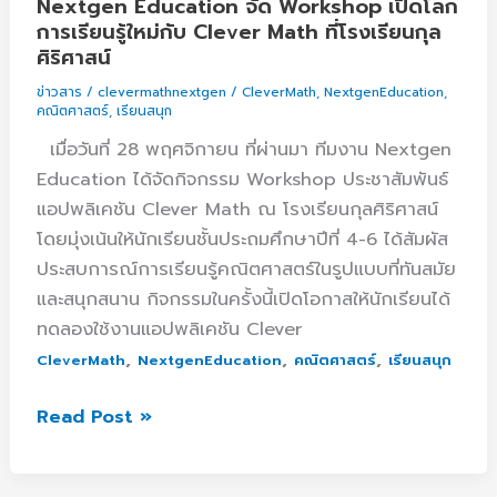
Nextgen Education จัด Workshop เปิดโลก
เปิด
การเรียนรู้ใหม่กับ Clever Math ที่โรงเรียนกุล
ศิริศาสน์
โลก
การ
ข่าวสาร
/
clevermathnextgen
/
CleverMath
,
NextgenEducation
,
คณิตศาสตร์
,
เรียนสนุก
เรียน
รู้
เมื่อวันที่ 28 พฤศจิกายน ที่ผ่านมา ทีมงาน Nextgen
ใหม่
Education ได้จัดกิจกรรม Workshop ประชาสัมพันธ์
กับ
แอปพลิเคชัน Clever Math ณ โรงเรียนกุลศิริศาสน์
Clever
โดยมุ่งเน้นให้นักเรียนชั้นประถมศึกษาปีที่ 4-6 ได้สัมผัส
Math
ประสบการณ์การเรียนรู้คณิตศาสตร์ในรูปแบบที่ทันสมัย
ที่
และสนุกสนาน กิจกรรมในครั้งนี้เปิดโอกาสให้นักเรียนได้
โรงเรียน
ทดลองใช้งานแอปพลิเคชัน Clever
กุล
,
,
,
CleverMath
NextgenEducation
คณิตศาสตร์
เรียนสนุก
ศิริ
ศาสน์
Read Post »